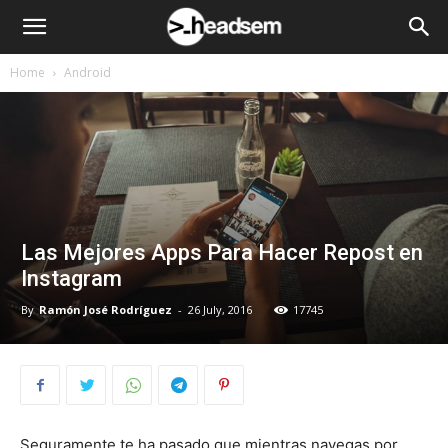
Home
Android
Las Mejores Apps Para Hacer Repost en
Instagram
By
Ramón José Rodríguez
-
26 July, 2016
17745
Seguramente te ha pasado que mientras navegas por