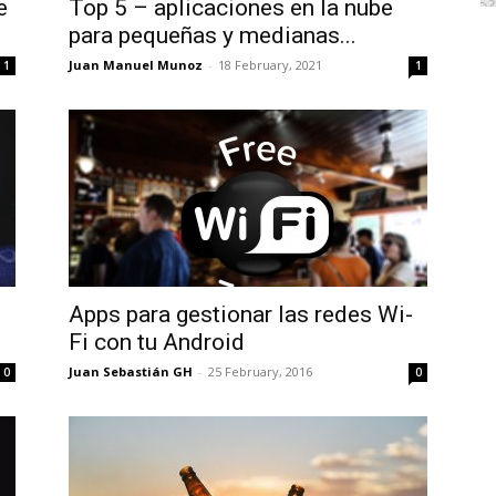
e
Top 5 – aplicaciones en la nube
para pequeñas y medianas...
Juan Manuel Munoz
-
18 February, 2021
1
1
Apps para gestionar las redes Wi-
Fi con tu Android
Juan Sebastián GH
-
25 February, 2016
0
0