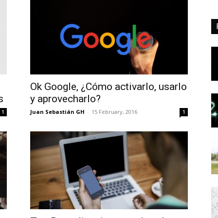
Ok Google, ¿Cómo activarlo, usarlo
s
y aprovecharlo?
Juan Sebastián GH
-
15 February, 2016
1
1