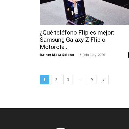
¿Qué teléfono Flip es mejor:
Samsung Galaxy Z Flip o
Motorola...
Rainer Mata Solano
-
13 February, 2020
...
1
2
3
9