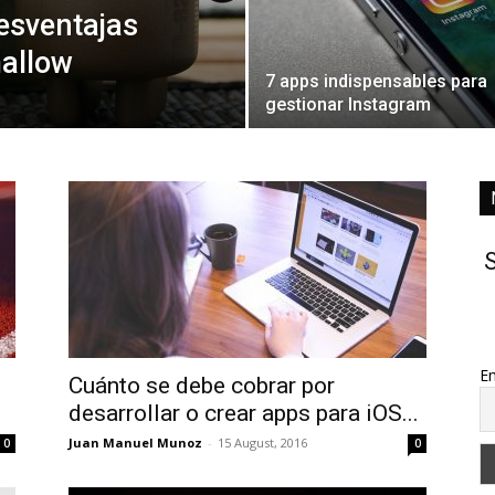
esventajas
mallow
7 apps indispensables para
gestionar Instagram
S
Em
Cuánto se debe cobrar por
desarrollar o crear apps para iOS...
Juan Manuel Munoz
-
15 August, 2016
0
0