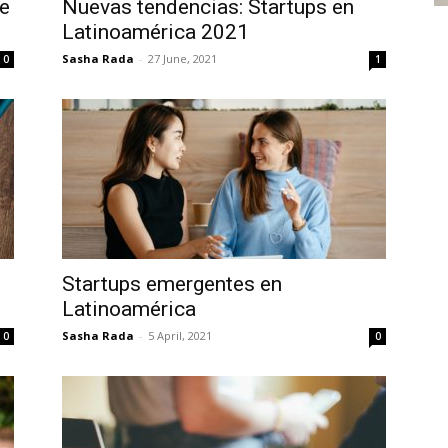
ue
Nuevas tendencias: Startups en
Latinoamérica 2021
Sasha Rada
-
27 June, 2021
0
1
Startups emergentes en
Latinoamérica
Sasha Rada
-
5 April, 2021
0
0