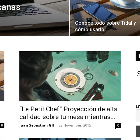
canas
Conoce todo sobre Tidal y
cómo usarlo
S
Em
“Le Petit Chef” Proyección de alta
calidad sobre tu mesa mientras...
Juan Sebastián GH
-
22 November, 2015
0
0