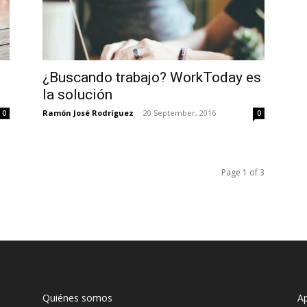
¿Buscando trabajo? WorkToday es
la solución
Ramón José Rodríguez
-
20 September, 2016
0
0
Page 1 of 3
Quiénes somos
A