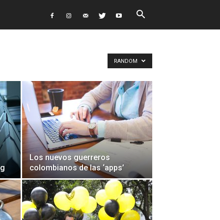
RANDOM
Los nuevos guerreros
ag
colombianos de las ‘apps’