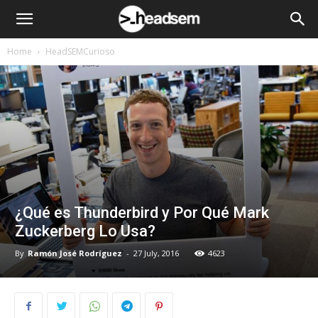
Home
HeadSEMCurioso
¿Qué es Thunderbird y Por Qué Mark
Zuckerberg Lo Usa?
By
Ramón José Rodríguez
-
27 July, 2016
4623