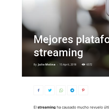
Mejores plataf
streaming
By
Julio Molina
-
15 April, 2018
6572
El
streaming
ha causado mucho revuelo últi