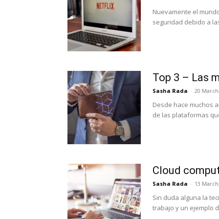
Nuevamente el mundo 
seguridad debido a las
Top 3 – Las m
Sasha Rada
-
20 March
Desde hace muchos añ
de las plataformas que
Cloud computi
Sasha Rada
-
13 March
Sin duda alguna la te
trabajo y un ejemplo de