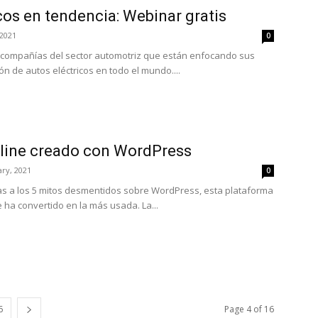
cos en tendencia: Webinar gratis
 2021
0
 compañías del sector automotriz que están enfocando sus
ón de autos eléctricos en todo el mundo....
line creado con WordPress
ry, 2021
0
cias a los 5 mitos desmentidos sobre WordPress, esta plataforma
 ha convertido en la más usada. La...
6
Page 4 of 16