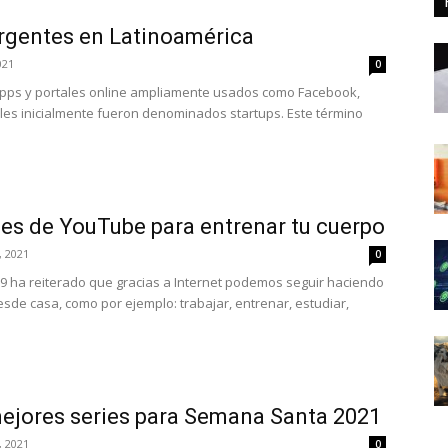
rgentes en Latinoamérica
021
0
apps y portales online ampliamente usados como Facebook,
ales inicialmente fueron denominados startups. Este término
es de YouTube para entrenar tu cuerpo
, 2021
0
19 ha reiterado que gracias a Internet podemos seguir haciendo
sde casa, como por ejemplo: trabajar, entrenar, estudiar,
mejores series para Semana Santa 2021
, 2021
0