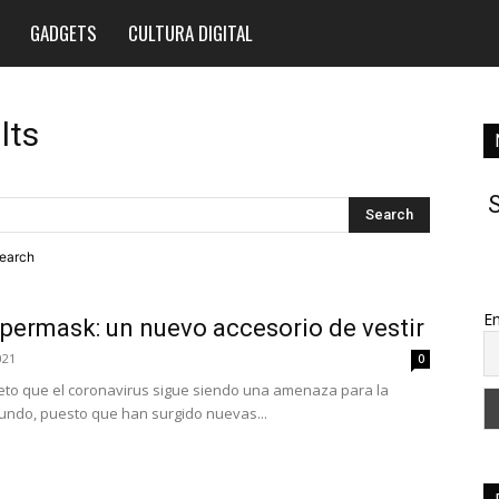
GADGETS
CULTURA DIGITAL
lts
S
search
Em
permask: un nuevo accesorio de vestir
021
0
eto que el coronavirus sigue siendo una amenaza para la
undo, puesto que han surgido nuevas...