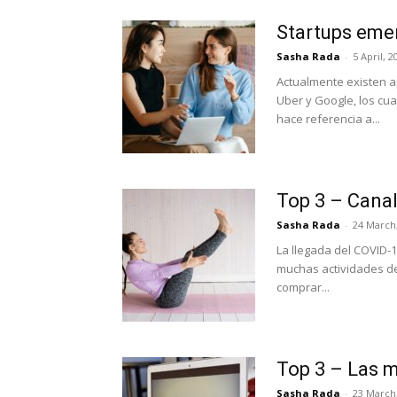
Startups eme
Sasha Rada
-
5 April, 2
Actualmente existen 
Uber y Google, los cu
hace referencia a...
Top 3 – Canal
Sasha Rada
-
24 March
La llegada del COVID-
muchas actividades de
comprar...
Top 3 – Las 
Sasha Rada
-
23 March