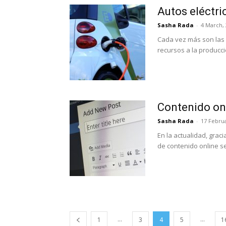
Autos eléctri
Sasha Rada
-
4 March,
Cada vez más son las
recursos a la producci
Contenido on
Sasha Rada
-
17 Februa
En la actualidad, gra
de contenido online se
...
...
1
3
4
5
1