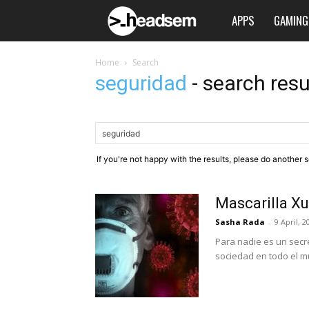
APPS
GAMING
Headsem.com
Home
Search
seguridad
-
search resu
If you're not happy with the results, please do another 
Mascarilla Xu
Sasha Rada
-
9 April, 2
Para nadie es un secr
sociedad en todo el m