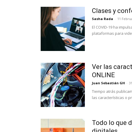
Clases y conf
Sasha Rada
-
11 Februa
El COVID-19 ha impulsa
plataformas para video
Ver las carac
ONLINE
Juan Sebastián GH
-
3
Tiempo atrás publicam
las características o 
Todo lo que d
digitales