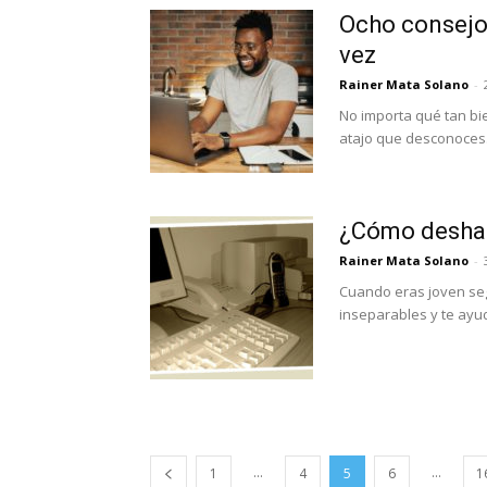
Ocho consejos
vez
Rainer Mata Solano
-
No importa qué tan bi
atajo que desconoces.
¿Cómo deshac
Rainer Mata Solano
-
Cuando eras joven se
inseparables y te ayu
...
...
1
4
5
6
1