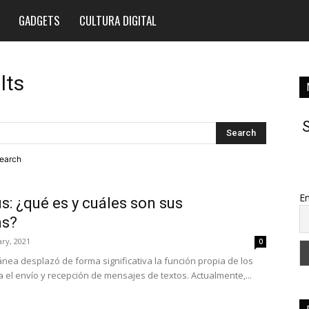
GADGETS
CULTURA DIGITAL
lts
S
search
Em
: ¿qué es y cuáles son sus
as?
ry, 2021
0
nea desplazó de forma significativa la función propia de los
 el envío y recepción de mensajes de textos. Actualmente,...