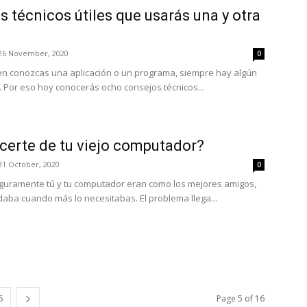
 técnicos útiles que usarás una y otra
26 November, 2020
0
en conozcas una aplicación o un programa, siempre hay algún
 Por eso hoy conocerás ocho consejos técnicos...
erte de tu viejo computador?
31 October, 2020
0
guramente tú y tu computador eran como los mejores amigos,
daba cuando más lo necesitabas. El problema llega...
6
Page 5 of 16