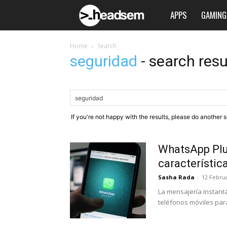
APPS
GAMING
Headsem.com
Home
Search
seguridad
-
search resu
If you're not happy with the results, please do another 
WhatsApp Plus
característic
Sasha Rada
-
12 Februa
La mensajería instantá
teléfonos móviles para