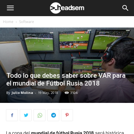
Home
Software
Todo lo que debes saber sobre VAR para
el mundial de Fútbol Rusia 2018
By
Julio Molina
-
19 May, 2018
3504
La copa del
mundial de fútbol Rusia 2018
será histórica