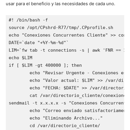
usar para el beneficio y las necesidades de cada uno.
#! /bin/bash -f

source /opt/CPshrd-R77/tmp/.
CPprofile.sh

echo "Conexiones Concurrentes Cliente" >> conex
DATE=`date "+%Y-%m-%d"`

LIM=`fw tab -t connections -s | awk 'FNR == 2 {
echo $LIM

if [ $LIM -gt 400000 ]; then

        echo "Revisar Urgente - Conexiones est
        echo "Valor actual: $LIM" >> /var/direc
        echo "FECHA: $DATE" >> /var/directorio_
        cat /var/directorio_cliente/conexiones
sendmail -t x.x.x.x -s "Conexiones Concurrente
        echo "Correo enviado satisfactoriamente
        echo "Eliminando Archivo..."

        cd /var/directorio_cliente/
