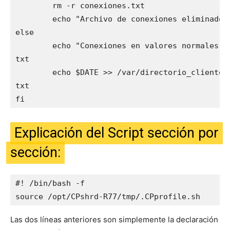
        rm -r conexiones.txt

        echo "Archivo de conexiones eliminado c
else

        echo "Conexiones en valores normales" 
txt

        echo $DATE >> /var/directorio_cliente/
txt

fi
Explicación del Script sección por
sección:
#! /bin/bash -f

source /opt/CPshrd-R77/tmp/.CPprofile.sh
Las dos líneas anteriores son simplemente la declaración