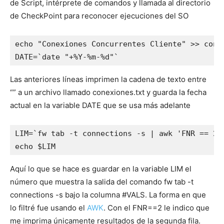
de Script, intérprete de comandos y llamada al directorio
de CheckPoint para reconocer ejecuciones del SO
echo "Conexiones Concurrentes Cliente" >> conex
DATE=`date "+%Y-%m-%d"`
Las anteriores líneas imprimen la cadena de texto entre
“” a un archivo llamado conexiones.txt y guarda la fecha
actual en la variable DATE que se usa más adelante
LIM=`fw tab -t connections -s | awk 'FNR == 2 {
echo $LIM
Aquí lo que se hace es guardar en la variable LIM el
número que muestra la salida del comando fw tab -t
connections -s bajo la columna #VALS. La forma en que
lo filtré fue usando el
AWK
. Con el FNR==2 le indico que
me imprima únicamente resultados de la segunda fila.