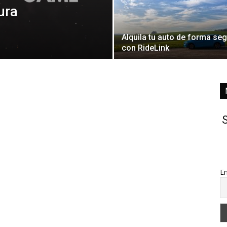
ura
Alquila tu auto de forma se
con RideLink
S
Em