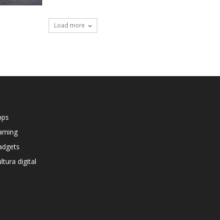
Load more
pps
aming
adgets
ltura digital