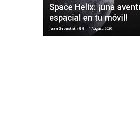
Space Helix: ¡una avent
espacial en tu móvil!
Juan Sebastián GH
-
1 August, 2020