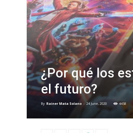
¿Por qué los e
el futuro?
By
Rainer Mata Solano
-
24 June, 2020
4458